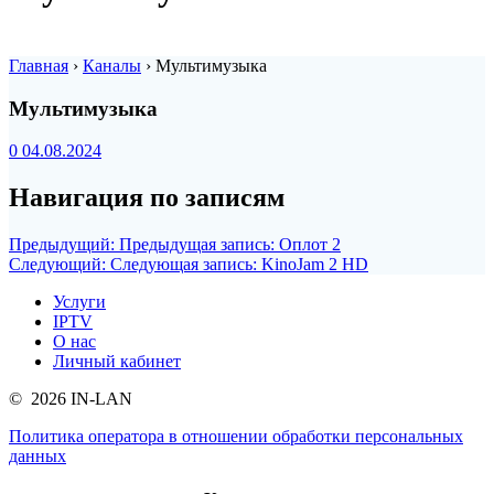
Главная
›
Каналы
›
Мультимузыка
Мультимузыка
0
04.08.2024
Навигация по записям
Предыдущий:
Предыдущая запись:
Оплот 2
Следующий:
Следующая запись:
KinoJam 2 HD
Услуги
IPTV
О нас
Личный кабинет
© 2026 IN-LAN
Политика оператора в отношении обработки персональных
данных