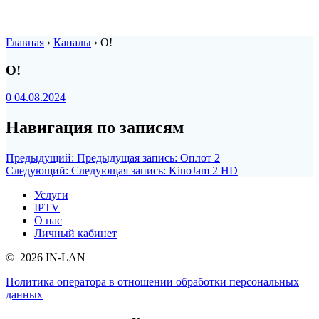
Главная
›
Каналы
›
О!
О!
0
04.08.2024
Навигация по записям
Предыдущий:
Предыдущая запись:
Оплот 2
Следующий:
Следующая запись:
KinoJam 2 HD
Услуги
IPTV
О нас
Личный кабинет
© 2026 IN-LAN
Политика оператора в отношении обработки персональных
данных